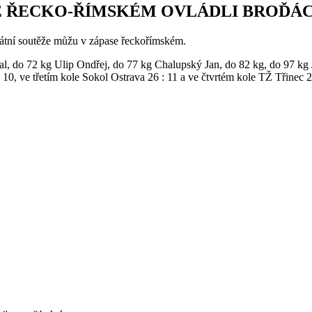
E ŘECKO-ŘÍMSKÉM OVLÁDLI BROĎÁC
státní soutěže můžu v zápase řeckořímském.
al, do 72 kg Ulip Ondřej, do 77 kg Chalupský Jan, do 82 kg, do 97 kg
0, ve třetím kole Sokol Ostrava 26 : 11 a ve čtvrtém kole TŽ Třinec 2