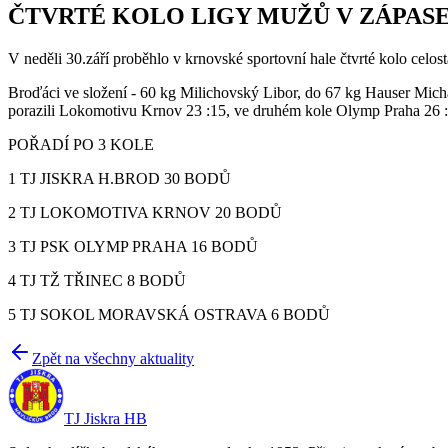
ČTVRTÉ KOLO LIGY MUŽŮ V ZÁPAS
V neděli 30.září proběhlo v krnovské sportovní hale čtvrté kolo celo
Broďáci ve složení - 60 kg Milichovský Libor, do 67 kg Hauser Mich
porazili Lokomotivu Krnov 23 :15, ve druhém kole Olymp Praha 26 : 1
POŘADÍ PO 3 KOLE
1 TJ JISKRA H.BROD 30 BODŮ
2 TJ LOKOMOTIVA KRNOV 20 BODŮ
3 TJ PSK OLYMP PRAHA 16 BODŮ
4 TJ TŽ TŘINEC 8 BODŮ
5 TJ SOKOL MORAVSKÁ OSTRAVA 6 BODŮ
Zpět na všechny aktuality
TJ Jiskra HB