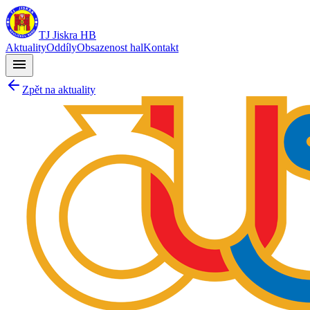
TJ Jiskra HB
Aktuality
Oddíly
Obsazenost hal
Kontakt
menu
Zpět na aktuality