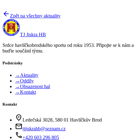
Zpět na všechny aktuality
TJ Jiskra HB
Srdce havlíčkobrodského sportu od roku 1953. Připojte se k nám a
buďte součástí týmu.
Podstránky
→
Aktuality
→
Oddíly
→
Obsazenost hal
→
Kontakt
Kontakt
location_on
Ledečská 3028, 580 01 Havlíčkův Brod
mail
tjjiskrahb@seznam.cz
phone
+420 603 296 805