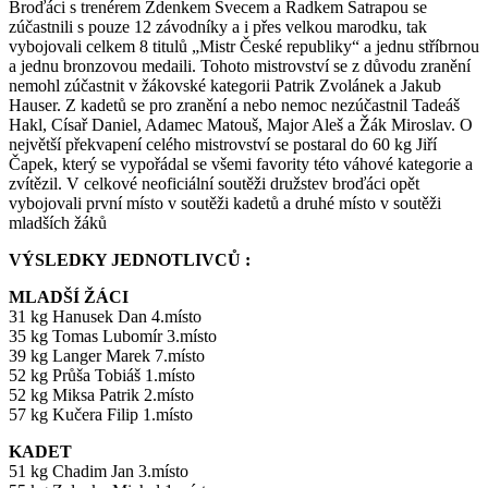
Broďáci s trenérem Zdenkem Švecem a Radkem Satrapou se
zúčastnili s pouze 12 závodníky a i přes velkou marodku, tak
vybojovali celkem 8 titulů „Mistr České republiky“ a jednu stříbrnou
a jednu bronzovou medaili. Tohoto mistrovství se z důvodu zranění
nemohl zúčastnit v žákovské kategorii Patrik Zvolánek a Jakub
Hauser. Z kadetů se pro zranění a nebo nemoc nezúčastnil Tadeáš
Hakl, Císař Daniel, Adamec Matouš, Major Aleš a Žák Miroslav. O
největší překvapení celého mistrovství se postaral do 60 kg Jiří
Čapek, který se vypořádal se všemi favority této váhové kategorie a
zvítězil. V celkové neoficiální soutěži družstev broďáci opět
vybojovali první místo v soutěži kadetů a druhé místo v soutěži
mladších žáků
VÝSLEDKY JEDNOTLIVCŮ :
MLADŠÍ ŽÁCI
31 kg Hanusek Dan 4.místo
35 kg Tomas Lubomír 3.místo
39 kg Langer Marek 7.místo
52 kg Průša Tobiáš 1.místo
52 kg Miksa Patrik 2.místo
57 kg Kučera Filip 1.místo
KADET
51 kg Chadim Jan 3.místo