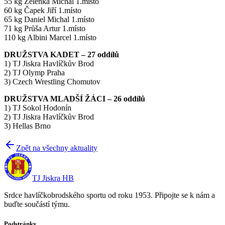
55 kg Zelenka Michal 1.místo
60 kg Čapek Jiří 1.místo
65 kg Daniel Michal 1.místo
71 kg Průša Artur 1.místo
110 kg Albini Marcel 1.místo
DRUŽSTVA KADET – 27 oddílů
1) TJ Jiskra Havlíčkův Brod
2) TJ Olymp Praha
3) Czech Wrestling Chomutov
DRUŽSTVA MLADŠÍ ŽÁCI – 26 oddílů
1) TJ Sokol Hodonín
2) TJ Jiskra Havlíčkův Brod
3) Hellas Brno
Zpět na všechny aktuality
TJ Jiskra HB
Srdce havlíčkobrodského sportu od roku 1953. Připojte se k nám a
buďte součástí týmu.
Podstránky