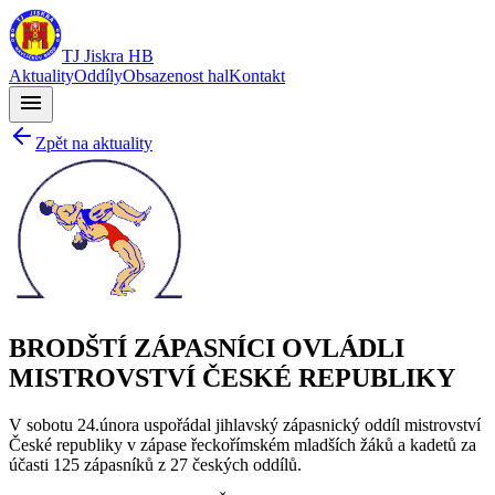
TJ Jiskra HB
Aktuality
Oddíly
Obsazenost hal
Kontakt
menu
Zpět na aktuality
BRODŠTÍ ZÁPASNÍCI OVLÁDLI
MISTROVSTVÍ ČESKÉ REPUBLIKY
V sobotu 24.února uspořádal jihlavský zápasnický oddíl mistrovství
České republiky v zápase řeckořímském mladších žáků a kadetů za
účasti 125 zápasníků z 27 českých oddílů.