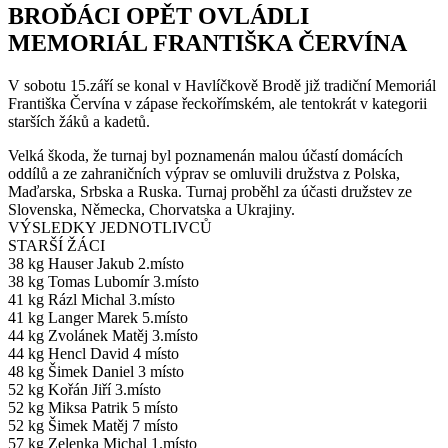
BROĎÁCI OPĚT OVLÁDLI
MEMORIÁL FRANTIŠKA ČERVÍNA
V sobotu 15.září se konal v Havlíčkově Brodě již tradiční Memoriál
Františka Červína v zápase řeckořímském, ale tentokrát v kategorii
starších žáků a kadetů.
Velká škoda, že turnaj byl poznamenán malou účastí domácích
oddílů a ze zahraničních výprav se omluvili družstva z Polska,
Maďarska, Srbska a Ruska. Turnaj proběhl za účasti družstev ze
Slovenska, Německa, Chorvatska a Ukrajiny.
VÝSLEDKY JEDNOTLIVCŮ
STARŠÍ ŽÁCI
38 kg Hauser Jakub 2.místo
38 kg Tomas Lubomír 3.místo
41 kg Rázl Michal 3.místo
41 kg Langer Marek 5.místo
44 kg Zvolánek Matěj 3.místo
44 kg Hencl David 4 místo
48 kg Šimek Daniel 3 místo
52 kg Kořán Jiří 3.místo
52 kg Miksa Patrik 5 místo
52 kg Šimek Matěj 7 místo
57 kg Zelenka Michal 1.místo