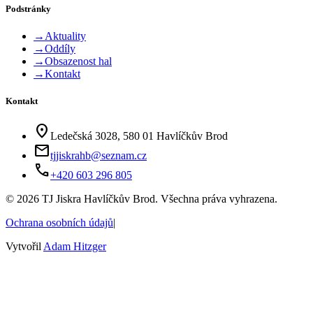
Podstránky
→
Aktuality
→
Oddíly
→
Obsazenost hal
→
Kontakt
Kontakt
location_on
Ledečská 3028, 580 01 Havlíčkův Brod
mail
tjjiskrahb@seznam.cz
phone
+420 603 296 805
©
2026
TJ Jiskra Havlíčkův Brod. Všechna práva vyhrazena.
Ochrana osobních údajů
|
Vytvořil
Adam Hitzger