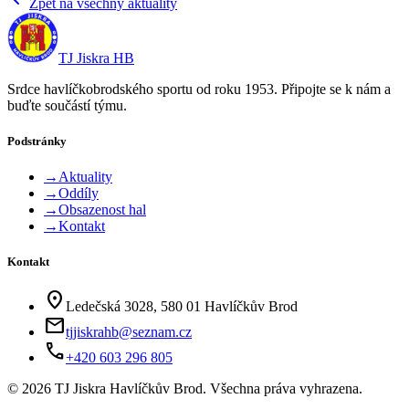
Zpět na všechny aktuality
TJ Jiskra HB
Srdce havlíčkobrodského sportu od roku 1953. Připojte se k nám a
buďte součástí týmu.
Podstránky
→
Aktuality
→
Oddíly
→
Obsazenost hal
→
Kontakt
Kontakt
location_on
Ledečská 3028, 580 01 Havlíčkův Brod
mail
tjjiskrahb@seznam.cz
phone
+420 603 296 805
©
2026
TJ Jiskra Havlíčkův Brod. Všechna práva vyhrazena.