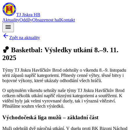
TJ Jiskra HB
Aktuality
Oddíly
Obsazenost hal
Kontakt
menu
Zpět na aktuality
🏀 Basketbal: Výsledky utkání 8.–9. 11.
2025
Týmy TJ Jiskra Havlíčkův Brod odehrály o víkendu 8.–9. listopadu
sérii zápasů napříč kategoriemi. Přinesly cenné výhry, těsné bitvy i
bojovné výkony, které ukázaly odhodlání všech hráčů.
O uplynulém víkendu sehrály naše týmy TJ Jiskra Havlíčkův Brod
celkem několik utkání napříč různými kategoriemi a soutěžemi. K
vidění byly jak velmi vyrovnané duely, tak i výrazná vítězství.
Přinášíme souhrn všech výsledků.
Východočeská liga mužů – základní část
Muži odehráli dvě náročná utkání. V duelu proti BK Bizoni Náchod