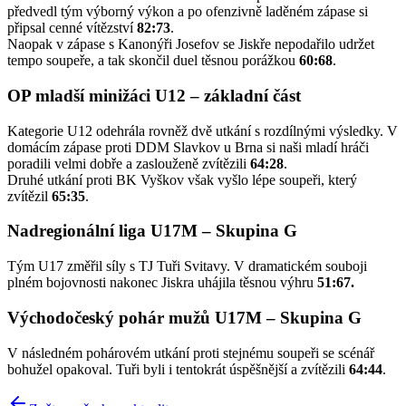
předvedl tým výborný výkon a po ofenzivně laděném zápase si
připsal cenné vítězství
82:73
.
Naopak v zápase s Kanonýři Josefov se Jiskře nepodařilo udržet
tempo soupeře, a tak skončil duel těsnou porážkou
60:68
.
OP mladší minižáci U12 – základní část
Kategorie U12 odehrála rovněž dvě utkání s rozdílnými výsledky. V
domácím zápase proti DDM Slavkov u Brna si naši mladí hráči
poradili velmi dobře a zaslouženě zvítězili
64:28
.
Druhé utkání proti BK Vyškov však vyšlo lépe soupeři, který
zvítězil
65:35
.
Nadregionální liga U17M – Skupina G
Tým U17 změřil síly s TJ Tuři Svitavy. V dramatickém souboji
plném bojovnosti nakonec Jiskra uhájila těsnou výhru
51:67.
Východočeský pohár mužů U17M – Skupina G
V následném pohárovém utkání proti stejnému soupeři se scénář
bohužel opakoval. Tuři byli i tentokrát úspěšnější a zvítězili
64:44
.