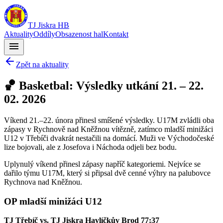
TJ Jiskra HB
Aktuality
Oddíly
Obsazenost hal
Kontakt
menu
Zpět na aktuality
🏀 Basketbal: Výsledky utkání 21. – 22.
02. 2026
Víkend 21.–22. února přinesl smíšené výsledky. U17M zvládli oba
zápasy v Rychnově nad Kněžnou vítězně, zatímco mladší minižáci
U12 v Třebíči dvakrát nestačili na domácí. Muži ve Východočeské
lize bojovali, ale z Josefova i Náchoda odjeli bez bodu.
Uplynulý víkend přinesl zápasy napříč kategoriemi. Nejvíce se
dařilo týmu U17M, který si připsal dvě cenné výhry na palubovce
Rychnova nad Kněžnou.
OP mladší minižáci U12
TJ Třebíč vs. TJ Jiskra Havlíčkův Brod 77:37