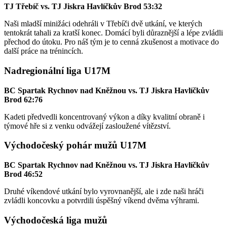
TJ Třebíč vs. TJ Jiskra Havlíčkův Brod 53:32
Naši mladší minižáci odehráli v Třebíči dvě utkání, ve kterých
tentokrát tahali za kratší konec. Domácí byli důraznější a lépe zvládli
přechod do útoku. Pro náš tým je to cenná zkušenost a motivace do
další práce na trénincích.
Nadregionální liga U17M
BC Spartak Rychnov nad Kněžnou vs. TJ Jiskra Havlíčkův
Brod 62:76
Kadeti předvedli koncentrovaný výkon a díky kvalitní obraně i
týmové hře si z venku odvážejí zasloužené vítězství.
Východočeský pohár mužů U17M
BC Spartak Rychnov nad Kněžnou vs. TJ Jiskra Havlíčkův
Brod 46:52
Druhé víkendové utkání bylo vyrovnanější, ale i zde naši hráči
zvládli koncovku a potvrdili úspěšný víkend dvěma výhrami.
Východočeská liga mužů