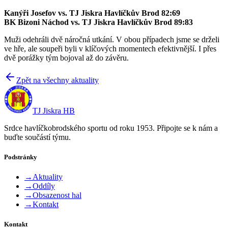
Kanýři Josefov vs. TJ Jiskra Havlíčkův Brod 82:69
BK Bizoni Náchod vs. TJ Jiskra Havlíčkův Brod 89:83
Muži odehráli dvě náročná utkání. V obou případech jsme se drželi
ve hře, ale soupeři byli v klíčových momentech efektivnější. I přes
dvě porážky tým bojoval až do závěru.
Zpět na všechny aktuality
TJ Jiskra HB
Srdce havlíčkobrodského sportu od roku 1953. Připojte se k nám a
buďte součástí týmu.
Podstránky
→
Aktuality
→
Oddíly
→
Obsazenost hal
→
Kontakt
Kontakt