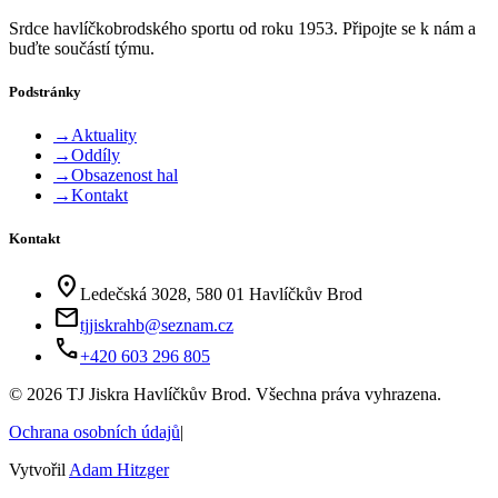
Srdce havlíčkobrodského sportu od roku 1953. Připojte se k nám a
buďte součástí týmu.
Podstránky
→
Aktuality
→
Oddíly
→
Obsazenost hal
→
Kontakt
Kontakt
location_on
Ledečská 3028, 580 01 Havlíčkův Brod
mail
tjjiskrahb@seznam.cz
phone
+420 603 296 805
©
2026
TJ Jiskra Havlíčkův Brod. Všechna práva vyhrazena.
Ochrana osobních údajů
|
Vytvořil
Adam Hitzger