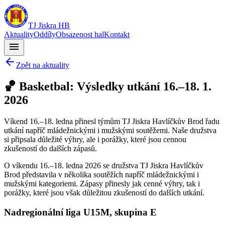
TJ Jiskra HB
Aktuality
Oddíly
Obsazenost hal
Kontakt
menu
Zpět na aktuality
🏀 Basketbal: Výsledky utkání 16.–18. 1.
2026
Víkend 16.–18. ledna přinesl týmům TJ Jiskra Havlíčkův Brod řadu
utkání napříč mládežnickými i mužskými soutěžemi. Naše družstva
si připsala důležité výhry, ale i porážky, které jsou cennou
zkušeností do dalších zápasů.
O víkendu 16.–18. ledna 2026 se družstva TJ Jiskra Havlíčkův
Brod představila v několika soutěžích napříč mládežnickými i
mužskými kategoriemi. Zápasy přinesly jak cenné výhry, tak i
porážky, které jsou však důležitou zkušeností do dalších utkání.
Nadregionální liga U15M, skupina E