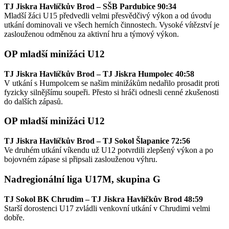
TJ Jiskra Havlíčkův Brod – SŠB Pardubice 90:34
Mladší žáci U15 předvedli velmi přesvědčivý výkon a od úvodu
utkání dominovali ve všech herních činnostech. Vysoké vítězství je
zaslouženou odměnou za aktivní hru a týmový výkon.
OP mladší minižáci U12
TJ Jiskra Havlíčkův Brod – TJ Jiskra Humpolec 40:58
V utkání s Humpolcem se našim minižákům nedařilo prosadit proti
fyzicky silnějšímu soupeři. Přesto si hráči odnesli cenné zkušenosti
do dalších zápasů.
OP mladší minižáci U12
TJ Jiskra Havlíčkův Brod – TJ Sokol Šlapanice 72:56
Ve druhém utkání víkendu už U12 potvrdili zlepšený výkon a po
bojovném zápase si připsali zaslouženou výhru.
Nadregionální liga U17M, skupina G
TJ Sokol BK Chrudim – TJ Jiskra Havlíčkův Brod 48:59
Starší dorostenci U17 zvládli venkovní utkání v Chrudimi velmi
dobře.