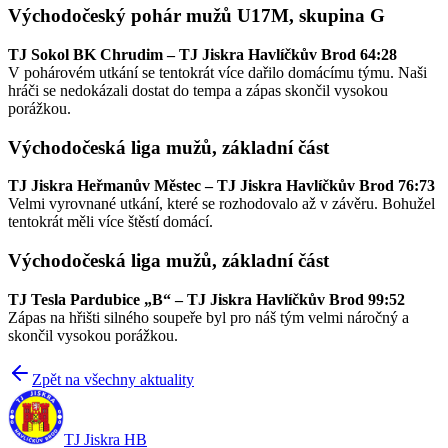
Východočeský pohár mužů U17M, skupina G
TJ Sokol BK Chrudim – TJ Jiskra Havlíčkův Brod 64:28
V pohárovém utkání se tentokrát více dařilo domácímu týmu. Naši
hráči se nedokázali dostat do tempa a zápas skončil vysokou
porážkou.
Východočeská liga mužů, základní část
TJ Jiskra Heřmanův Městec – TJ Jiskra Havlíčkův Brod 76:73
Velmi vyrovnané utkání, které se rozhodovalo až v závěru. Bohužel
tentokrát měli více štěstí domácí.
Východočeská liga mužů, základní část
TJ Tesla Pardubice „B“ – TJ Jiskra Havlíčkův Brod 99:52
Zápas na hřišti silného soupeře byl pro náš tým velmi náročný a
skončil vysokou porážkou.
Zpět na všechny aktuality
TJ Jiskra HB