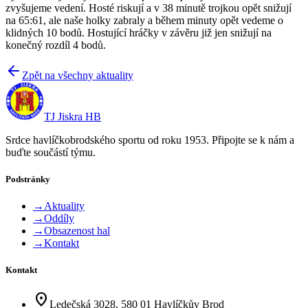
zvyšujeme vedení. Hosté riskují a v 38 minutě trojkou opět snižují
na 65:61, ale naše holky zabraly a během minuty opět vedeme o
klidných 10 bodů. Hostující hráčky v závěru již jen snižují na
konečný rozdíl 4 bodů.
Zpět na všechny aktuality
TJ Jiskra HB
Srdce havlíčkobrodského sportu od roku 1953. Připojte se k nám a
buďte součástí týmu.
Podstránky
→
Aktuality
→
Oddíly
→
Obsazenost hal
→
Kontakt
Kontakt
location_on
Ledečská 3028, 580 01 Havlíčkův Brod