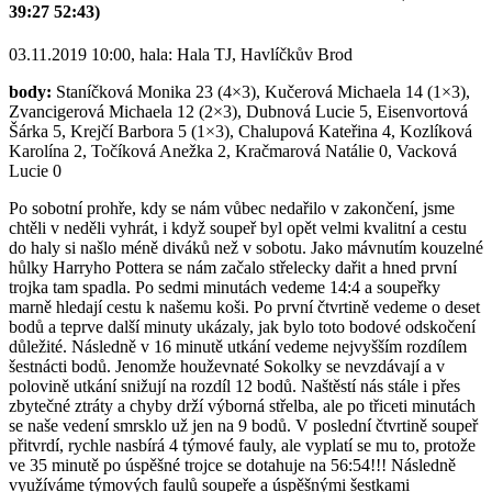
39:27 52:43)
03.11.2019 10:00, hala: Hala TJ, Havlíčkův Brod
body:
Staníčková Monika 23 (4×3), Kučerová Michaela 14 (1×3),
Zvancigerová Michaela 12 (2×3), Dubnová Lucie 5, Eisenvortová
Šárka 5, Krejčí Barbora 5 (1×3), Chalupová Kateřina 4, Kozlíková
Karolína 2, Točíková Anežka 2, Kračmarová Natálie 0, Vacková
Lucie 0
Po sobotní prohře, kdy se nám vůbec nedařilo v zakončení, jsme
chtěli v neděli vyhrát, i když soupeř byl opět velmi kvalitní a cestu
do haly si našlo méně diváků než v sobotu. Jako mávnutím kouzelné
hůlky Harryho Pottera se nám začalo střelecky dařit a hned první
trojka tam spadla. Po sedmi minutách vedeme 14:4 a soupeřky
marně hledají cestu k našemu koši. Po první čtvrtině vedeme o deset
bodů a teprve další minuty ukázaly, jak bylo toto bodové odskočení
důležité. Následně v 16 minutě utkání vedeme nejvyšším rozdílem
šestnácti bodů. Jenomže houževnaté Sokolky se nevzdávají a v
polovině utkání snižují na rozdíl 12 bodů. Naštěstí nás stále i přes
zbytečné ztráty a chyby drží výborná střelba, ale po třiceti minutách
se naše vedení smrsklo už jen na 9 bodů. V poslední čtvrtině soupeř
přitvrdí, rychle nasbírá 4 týmové fauly, ale vyplatí se mu to, protože
ve 35 minutě po úspěšné trojce se dotahuje na 56:54!!! Následně
využíváme týmových faulů soupeře a úspěšnými šestkami