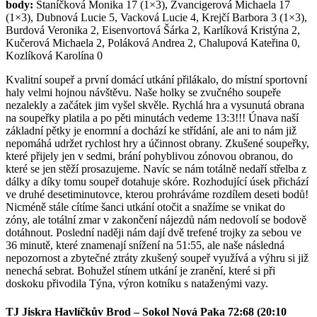
body:
Staníčková Monika 17 (1×3), Zvancigerová Michaela 17
(1×3), Dubnová Lucie 5, Vacková Lucie 4, Krejčí Barbora 3 (1×3),
Burdová Veronika 2, Eisenvortová Šárka 2, Karlíková Kristýna 2,
Kučerová Michaela 2, Poláková Andrea 2, Chalupová Kateřina 0,
Kozlíková Karolína 0
Kvalitní soupeř a první domácí utkání přilákalo, do místní sportovní
haly velmi hojnou návštěvu. Naše holky se zvučného soupeře
nezalekly a začátek jim vyšel skvěle. Rychlá hra a vysunutá obrana
na soupeřky platila a po pěti minutách vedeme 13:3!!! Únava naší
základní pětky je enormní a dochází ke střídání, ale ani to nám již
nepomáhá udržet rychlost hry a účinnost obrany. Zkušené soupeřky,
které přijely jen v sedmi, brání pohyblivou zónovou obranou, do
které se jen stěží prosazujeme. Navíc se nám totálně nedaří střelba z
dálky a díky tomu soupeř dotahuje skóre. Rozhodující úsek přichází
ve druhé desetiminutovce, kterou prohráváme rozdílem deseti bodů!
Nicméně stále cítíme šanci utkání otočit a snažíme se vnikat do
zóny, ale totální zmar v zakončení nájezdů nám nedovolí se bodově
dotáhnout. Poslední naději nám dají dvě trefené trojky za sebou ve
36 minutě, které znamenají snížení na 51:55, ale naše následná
nepozornost a zbytečné ztráty zkušený soupeř využívá a výhru si již
nenechá sebrat. Bohužel stínem utkání je zranění, které si při
doskoku přivodila Týna, výron kotníku s nataženými vazy.
TJ Jiskra Havlíčkův Brod – Sokol Nová Paka 72:68 (20:10