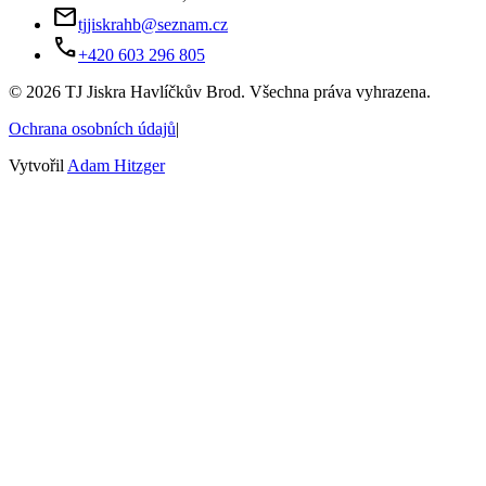
mail
tjjiskrahb@seznam.cz
phone
+420 603 296 805
©
2026
TJ Jiskra Havlíčkův Brod. Všechna práva vyhrazena.
Ochrana osobních údajů
|
Vytvořil
Adam Hitzger