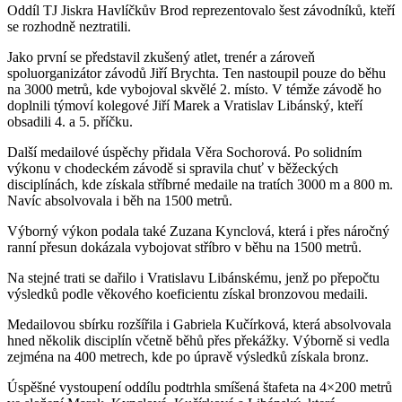
Oddíl TJ Jiskra Havlíčkův Brod reprezentovalo šest závodníků, kteří
se rozhodně neztratili.
Jako první se představil zkušený atlet, trenér a zároveň
spoluorganizátor závodů Jiří Brychta. Ten nastoupil pouze do běhu
na 3000 metrů, kde vybojoval skvělé 2. místo. V témže závodě ho
doplnili týmoví kolegové Jiří Marek a Vratislav Libánský, kteří
obsadili 4. a 5. příčku.
Další medailové úspěchy přidala Věra Sochorová. Po solidním
výkonu v chodeckém závodě si spravila chuť v běžeckých
disciplínách, kde získala stříbrné medaile na tratích 3000 m a 800 m.
Navíc absolvovala i běh na 1500 metrů.
Výborný výkon podala také Zuzana Kynclová, která i přes náročný
ranní přesun dokázala vybojovat stříbro v běhu na 1500 metrů.
Na stejné trati se dařilo i Vratislavu Libánskému, jenž po přepočtu
výsledků podle věkového koeficientu získal bronzovou medaili.
Medailovou sbírku rozšířila i Gabriela Kučírková, která absolvovala
hned několik disciplín včetně běhů přes překážky. Výborně si vedla
zejména na 400 metrech, kde po úpravě výsledků získala bronz.
Úspěšné vystoupení oddílu podtrhla smíšená štafeta na 4×200 metrů