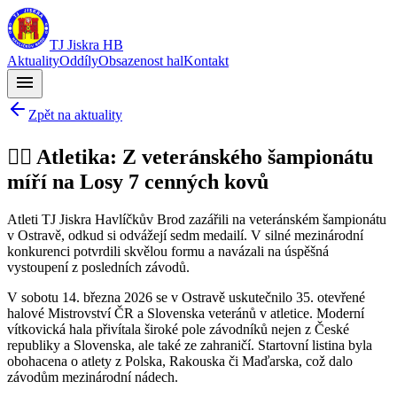
TJ Jiskra HB
Aktuality
Oddíly
Obsazenost hal
Kontakt
menu
Zpět na aktuality
🏃‍♂️ Atletika: Z veteránského šampionátu
míří na Losy 7 cenných kovů
Atleti TJ Jiskra Havlíčkův Brod zazářili na veteránském šampionátu
v Ostravě, odkud si odvážejí sedm medailí. V silné mezinárodní
konkurenci potvrdili skvělou formu a navázali na úspěšná
vystoupení z posledních závodů.
V sobotu 14. března 2026 se v Ostravě uskutečnilo 35. otevřené
halové Mistrovství ČR a Slovenska veteránů v atletice. Moderní
vítkovická hala přivítala široké pole závodníků nejen z České
republiky a Slovenska, ale také ze zahraničí. Startovní listina byla
obohacena o atlety z Polska, Rakouska či Maďarska, což dalo
závodům mezinárodní nádech.