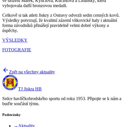
ve složení Marek, Kynclová, Kučírková a Libánský, která
vybojovala další bronzovou medaili.
Celkově si tak atleti Jiskry z Ostravy odvezli sedm cenných kovů.
Výsledky potvrzují, že kvalitní zázemí vítkovické haly i aktuální
forma závodníků přinášejí pravidelně velmi dobré výkony a
úspěchy.
VÝSLEDKY
FOTOGRAFIE
Zpět na všechny aktuality
TJ Jiskra HB
Srdce havlíčkobrodského sportu od roku 1953. Připojte se k nám a
buďte součástí týmu.
Podstránky
→
Aktuality