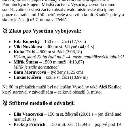
Pardubickým krajem. Mladší žactvo z Vysočiny závodilo mimo
soutěž, zatímco starší žactvo absolvovalo mistrovské disciplíny
pouze na tratích od 150 metrů výše a ve vrhu koulí. Krátké sprinty a
skoky je čekají už 7. února v Třebíči.
🥇 Zlato pro Vysočinu vybojovali:
Eda Kopecký
– 150 m st. žáci (17,78 s)
Viki Nováková
– 300 m st. žákyně (44,01 s)
Kuba Trdý
– 800 m st. žáci (2:08,18)
Výkon, který Kubu řadí na 3.–4. místo republikových tabulek!
Miřík Štursa
– 1500 m muži (4:13,67)
Miřík je stále dorostenec!
Bára Moravcová
– tyč ženy (325 cm)
Lukas Kučera
– koule st. žáci (10,99 m)
Na 60 m překážek mužů byl nejlepším Vysočiny také
Aleš Kadlec
,
který startoval v závodě sám – celkově obsadil 3. místo.
🥈 Stříbrné medaile si odvážejí:
Ella Vencovská
– 150 m st. žákyně (20,01 s – jen těsně nad
hranicí 20 s)
Prokop Fridrich
– 150 m st. žáci (18,94 s – poprvé pod 19