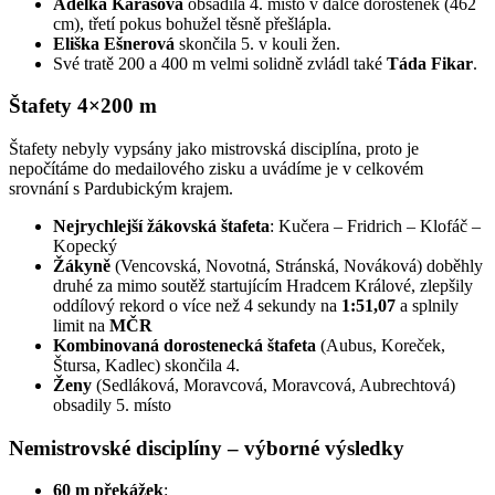
Adélka Karasová
obsadila 4. místo v dálce dorostenek (462
cm), třetí pokus bohužel těsně přešlápla.
Eliška Ešnerová
skončila 5. v kouli žen.
Své tratě 200 a 400 m velmi solidně zvládl také
Táda Fikar
.
Štafety 4×200 m
Štafety nebyly vypsány jako mistrovská disciplína, proto je
nepočítáme do medailového zisku a uvádíme je v celkovém
srovnání s Pardubickým krajem.
Nejrychlejší žákovská štafeta
: Kučera – Fridrich – Klofáč –
Kopecký
Žákyně
(Vencovská, Novotná, Stránská, Nováková) doběhly
druhé za mimo soutěž startujícím Hradcem Králové, zlepšily
oddílový rekord o více než 4 sekundy na
1:51,07
a splnily
limit na
MČR
Kombinovaná dorostenecká štafeta
(Aubus, Koreček,
Štursa, Kadlec) skončila 4.
Ženy
(Sedláková, Moravcová, Moravcová, Aubrechtová)
obsadily 5. místo
Nemistrovské disciplíny – výborné výsledky
60 m překážek
: