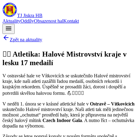
TJ Jiskra HB
Aktuality
Oddíly
Obsazenost hal
Kontakt
menu
Zpět na aktuality
🏃‍♂️ Atletika: Halové Mistrovství kraje v
lesku 17 medailí
V ostravské hale ve Vítkovicích se uskutečnilo Halové mistrovství
kraje, kde naši atleti zazářili řadou medailí, osobních rekordů i
krajským rekordem. Úspěšně se prosadili žáci, dorost i dospělí a
potvrdili skvělou halovou formu. 💪🏃‍♂️🏃‍♀️
V neděli 1. února se v krásné atletické hale v
Ostravě – Vítkovicích
uskutečnilo Halové mistrovství kraje. Naši atleti tak měli jedinečnou
možnost „ochutnat“ prostředí haly, která je připravena na největší
český halový mítink
Czech Indoor Gala
. A nutno říct – ochutnávka
dopadla na výbornou.
Závody se letos poprvé konaly v novém formátu společně s