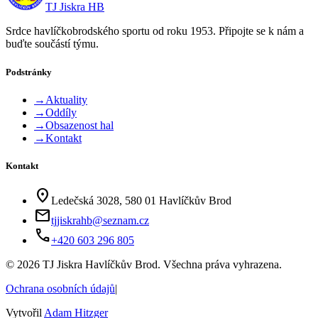
TJ Jiskra HB
Srdce havlíčkobrodského sportu od roku 1953. Připojte se k nám a
buďte součástí týmu.
Podstránky
→
Aktuality
→
Oddíly
→
Obsazenost hal
→
Kontakt
Kontakt
location_on
Ledečská 3028, 580 01 Havlíčkův Brod
mail
tjjiskrahb@seznam.cz
phone
+420 603 296 805
©
2026
TJ Jiskra Havlíčkův Brod. Všechna práva vyhrazena.
Ochrana osobních údajů
|
Vytvořil
Adam Hitzger