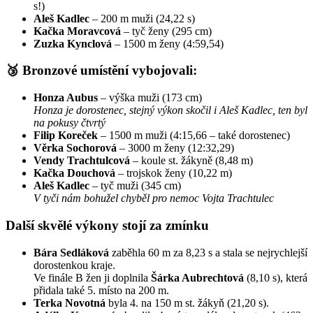
s!)
Aleš Kadlec
– 200 m muži (24,22 s)
Kačka Moravcová
– tyč ženy (295 cm)
Zuzka Kynclová
– 1500 m ženy (4:59,54)
🥉 Bronzové umístění vybojovali:
Honza Aubus
– výška muži (173 cm)
Honza je dorostenec, stejný výkon skočil i Aleš Kadlec, ten byl
na pokusy čtvrtý
Filip Koreček
– 1500 m muži (4:15,66 – také dorostenec)
Věrka Sochorová
– 3000 m ženy (12:32,29)
Vendy Trachtulcová
– koule st. žákyně (8,48 m)
Kačka Douchová
– trojskok ženy (10,22 m)
Aleš Kadlec
– tyč muži (345 cm)
V tyči nám bohužel chyběl pro nemoc Vojta Trachtulec
Další skvělé výkony stojí za zmínku
Bára Sedláková
zaběhla 60 m za 8,23 s a stala se nejrychlejší
dorostenkou kraje.
Ve finále B žen ji doplnila
Šárka Aubrechtová
(8,10 s), která
přidala také 5. místo na 200 m.
Terka Novotná
byla 4. na 150 m st. žákyň (21,20 s).