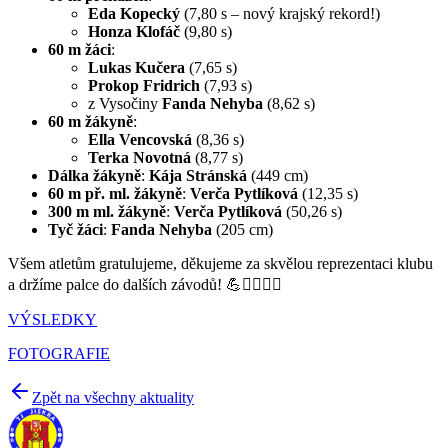
Eda Kopecký
(7,80 s – nový krajský rekord!)
Honza Klofáč
(9,80 s)
60 m žáci
:
Lukas Kučera
(7,65 s)
Prokop Fridrich
(7,93 s)
z Vysočiny
Fanda Nehyba
(8,62 s)
60 m žákyně
:
Ella Vencovská
(8,36 s)
Terka Novotná
(8,77 s)
Dálka žákyně
:
Kája Stránská
(449 cm)
60 m př. ml. žákyně
:
Verča Pytlíková
(12,35 s)
300 m ml. žákyně
:
Verča Pytlíková
(50,26 s)
Tyč žáci
:
Fanda Nehyba
(205 cm)
Všem atletům gratulujeme, děkujeme za skvělou reprezentaci klubu
a držíme palce do dalších závodů! 💪🏃‍♀️🏃‍♂️
VÝSLEDKY
FOTOGRAFIE
Zpět na všechny aktuality