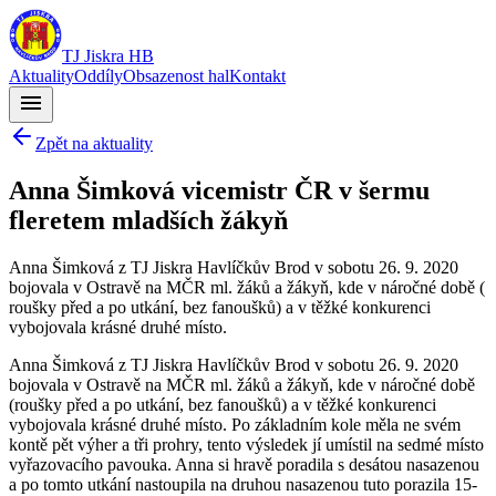
TJ Jiskra HB
Aktuality
Oddíly
Obsazenost hal
Kontakt
menu
Zpět na aktuality
Anna Šimková vicemistr ČR v šermu
fleretem mladších žákyň
Anna Šimková z TJ Jiskra Havlíčkův Brod v sobotu 26. 9. 2020
bojovala v Ostravě na MČR ml. žáků a žákyň, kde v náročné době (
roušky před a po utkání, bez fanoušků) a v těžké konkurenci
vybojovala krásné druhé místo.
Anna Šimková z TJ Jiskra Havlíčkův Brod v sobotu 26. 9. 2020
bojovala v Ostravě na MČR ml. žáků a žákyň, kde v náročné době
(roušky před a po utkání, bez fanoušků) a v těžké konkurenci
vybojovala krásné druhé místo. Po základním kole měla ne svém
kontě pět výher a tři prohry, tento výsledek jí umístil na sedmé místo
vyřazovacího pavouka. Anna si hravě poradila s desátou nasazenou
a po tomto utkání nastoupila na druhou nasazenou tuto porazila 15-