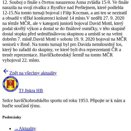
12. Souboj o finále s čtvrtou nasazenou Anna zvládla 15-9. Ve finále
narazila na svojí rivalku z Bystřice nad Perštejnem, které podlehla
12-15.Na tomto turnaji bojoval i Filip Kocman, a ani ten se neztratil
a obsadil v těžké konkurenci krásné 14 místo.V neděli 27. 9. 2020
na témže MČR, ale v kategorii juniorů bojoval David Mottl, který
podal skvělý výkon a dostal se do finálové osmičky, v této skupině
dostal stopku před sedmifinálovou skupinou a umístil se na velmi
dobrém 7. místě.David Mottl v sobotu 19. 9. 2020 bojoval na MČR
seniorů v Brně. Na tomto turnaji byl pro Davida nemilosrdný los,
který ho zařadil do skupiny, ve které byli dva reprezentanti ČR a
trenér reprezentace. Havlíčkobrodský šermíř na tomto MČR
vybojoval 22. místo.
Zpět na všechny aktuality
TJ Jiskra HB
Srdce havlíčkobrodského sportu od roku 1953. Připojte se k nám a
buďte součástí týmu.
Podstránky
→
Aktuality