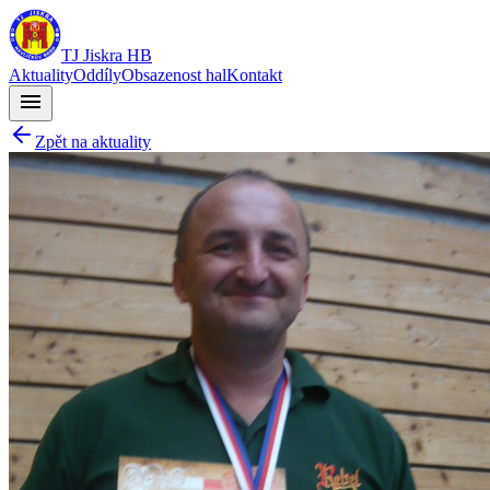
TJ Jiskra HB
Aktuality
Oddíly
Obsazenost hal
Kontakt
menu
Zpět na aktuality