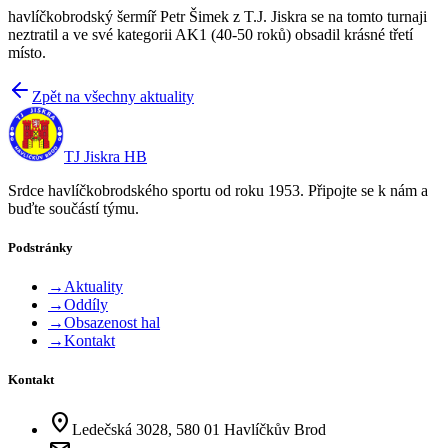
havlíčkobrodský šermíř Petr Šimek z T.J. Jiskra se na tomto turnaji
neztratil a ve své kategorii AK1 (40-50 roků) obsadil krásné třetí
místo.
Zpět na všechny aktuality
TJ Jiskra HB
Srdce havlíčkobrodského sportu od roku 1953. Připojte se k nám a
buďte součástí týmu.
Podstránky
→
Aktuality
→
Oddíly
→
Obsazenost hal
→
Kontakt
Kontakt
location_on
Ledečská 3028, 580 01 Havlíčkův Brod