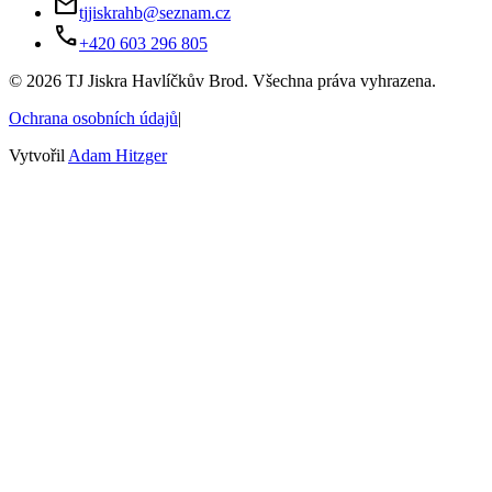
mail
tjjiskrahb@seznam.cz
phone
+420 603 296 805
©
2026
TJ Jiskra Havlíčkův Brod. Všechna práva vyhrazena.
Ochrana osobních údajů
|
Vytvořil
Adam Hitzger