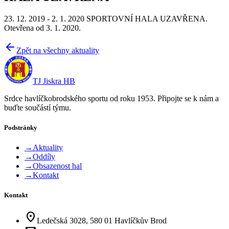
23. 12. 2019 - 2. 1. 2020 SPORTOVNÍ HALA UZAVŘENA.
Otevřena od 3. 1. 2020.
Zpět na všechny aktuality
TJ Jiskra HB
Srdce havlíčkobrodského sportu od roku 1953. Připojte se k nám a
buďte součástí týmu.
Podstránky
→
Aktuality
→
Oddíly
→
Obsazenost hal
→
Kontakt
Kontakt
location_on
Ledečská 3028, 580 01 Havlíčkův Brod